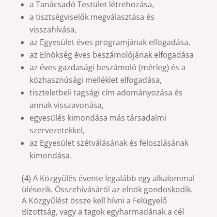
a Tanácsadó Testület létrehozása,
a tisztségviselők megválasztása és
visszahívása,
az Egyesület éves programjának elfogadása,
az Elnökség éves beszámolójának elfogadása
az éves gazdasági beszámoló (mérleg) és a
közhasznúsági melléklet elfogadása,
tiszteletbeli tagsági cím adományozása és
annak visszavonása,
egyesülés kimondása más társadalmi
szervezetekkel,
az Egyesület szétválásának és feloszlásának
kimondása.
(4) A Közgyűlés évente legalább egy alkalommal
ülésezik. Összehívásáról az elnök gondoskodik.
A Közgyűlést össze kell hívni a Felügyelő
Bizottság, vagy a tagok egyharmadának a cél