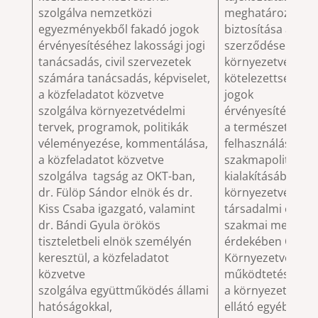
szolgálva nemzetközi
meghatározása, é
egyezményekből fakadó jogok
biztosítása a nem
érvényesítéséhez lakossági jogi
szerződésekből 
tanácsadás, civil szervezetek
környezetvédelm
számára tanácsadás, képviselet,
kötelezettségek te
a közfeladatot közvetve
jogok
szolgálva környezetvédelmi
érvényesítése k
tervek, programok, politikák
a természeti erő
véleményezése, kommentálása,
felhasználására 
a közfeladatot közvetve
szakmapolitikai 
szolgálva tagság az OKT-ban,
kialakításában a
dr. Fülöp Sándor elnök és dr.
környezetvédelem
Kiss Csaba igazgató, valamint
társadalmi és tu
dr. Bándi Gyula örökös
szakmai megalap
tiszteletbeli elnök személyén
érdekében Orszá
keresztül, a közfeladatot
Környezetvédelm
közvetve
működtetése eg
szolgálva együttműködés állami
a környezetvédel
hatóságokkal,
ellátó egyéb ható