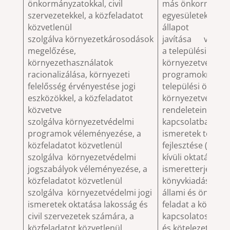
önkormányzatokkal, civil
más önkormányza
szervezetekkel, a közfeladatot
egyesületekkel a 
közvetlenül
állapot
szolgálva környezetkárosodások
javítása vélemé
megelőzése,
a települési önk
környezethasználatok
környezetvédelm
racionalizálása, környezeti
programokról állá
felelősség érvényestése jogi
települési önkor
eszközökkel, a közfeladatot
környezetvédelme
közvetve
rendeleteinek ter
szolgálva környezetvédelmi
kapcsolatban a k
programok véleményezése, a
ismeretek terjesz
közfeladatot közvetlenül
fejlesztése (isko
szolgálva környezetvédelmi
kívüli oktatás és
jogszabályok véleményezése, a
ismeretterjesztés
közfeladatot közvetlenül
könyvkiadás) els
szolgálva környezetvédelmi jogi
állami és önkorm
ismeretek oktatása lakosság és
feladat a környez
civil szervezetek számára, a
kapcsolatos állam
közfeladatot közvetlenül
és kötelezettsége