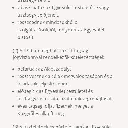
választhatók az Egyesület testületébe vagy
tisztségviselőjének,
részesednek mindazokból a
szolgáltatásokból, melyeket az Egyesület
biztosít.
(2) A 4.§-ban meghatározott tagsági
jogviszonnyal rendelkezők kötelezettségei:
betartják az Alapszabályt
részt vesznek a célok megvalósításában és a
feladatok teljesítésében,
elősegítik az Egyesület testületei és
tisztségviselői határozatainak végrehajtását,
éves tagsági díjat fizetnek, melyet a
Közgyűlés állapít meg.
(3) A tiszteletbeli és pártoló tagok az Egyesület