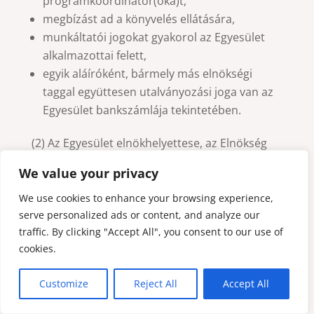
programkoordinátor(oka)t,
megbízást ad a könyvelés ellátására,
munkáltatói jogokat gyakorol az Egyesület
alkalmazottai felett,
egyik aláíróként, bármely más elnökségi
taggal együttesen utalványozási joga van az
Egyesület bankszámlája tekintetében.
(2) Az Egyesület elnökhelyettese, az Elnökség
tagjaként az Elnökség által meghatározott
We value your privacy
munkamegosztás szerint segíti az elnök
munkáját és szükség szerint helyettesíti az
We use cookies to enhance your browsing experience,
elnököt.
serve personalized ads or content, and analyze our
traffic. By clicking "Accept All", you consent to our use of
(3) Az Egyesület ügyvezetője, az Elnökség
cookies.
tagjaként felelős az Egyesület ügyeinek
viteléért, különösen
Customize
Reject All
Accept All
– önállóan képviseli az Egyesületet,