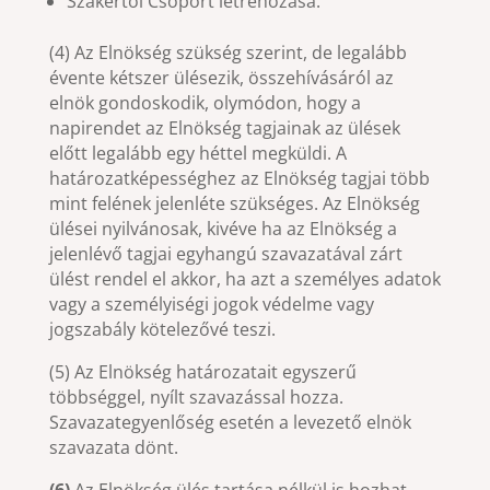
Szakértői Csoport létrehozása.
(4) Az Elnökség szükség szerint, de legalább
évente kétszer ülésezik, összehívásáról az
elnök gondoskodik, olymódon, hogy a
napirendet az Elnökség tagjainak az ülések
előtt legalább egy héttel megküldi. A
határozatképességhez az Elnökség tagjai több
mint felének jelenléte szükséges. Az Elnökség
ülései nyilvánosak, kivéve ha az Elnökség a
jelenlévő tagjai egyhangú szavazatával zárt
ülést rendel el akkor, ha azt a személyes adatok
vagy a személyiségi jogok védelme vagy
jogszabály kötelezővé teszi.
(5) Az Elnökség határozatait egyszerű
többséggel, nyílt szavazással hozza.
Szavazategyenlőség esetén a levezető elnök
szavazata dönt.
(6)
Az Elnökség ülés tartása nélkül is hozhat