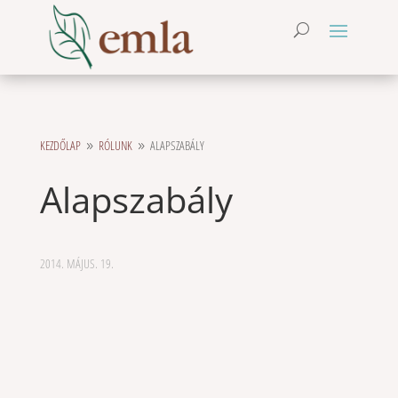
KEZDŐLAP
RÓLUNK
ALAPSZABÁLY
9
9
Alapszabály
2014. MÁJUS. 19.