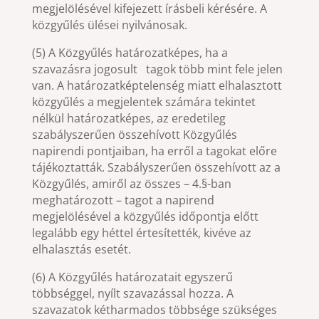
megjelölésével kifejezett írásbeli kérésére. A
közgyűlés ülései nyilvánosak.
(5) A Közgyűlés határozatképes, ha a
szavazásra jogosult tagok több mint fele jelen
van. A határozatképtelenség miatt elhalasztott
közgyűlés a megjelentek számára tekintet
nélkül határozatképes, az eredetileg
szabályszerűen összehívott Közgyűlés
napirendi pontjaiban, ha erről a tagokat előre
tájékoztatták. Szabályszerűen összehívott az a
Közgyűlés, amiről az összes – 4.§-ban
meghatározott – tagot a napirend
megjelölésével a közgyűlés időpontja előtt
legalább egy héttel értesítették, kivéve az
elhalasztás esetét.
(6) A Közgyűlés határozatait egyszerű
többséggel, nyílt szavazással hozza. A
szavazatok kétharmados többsége szükséges