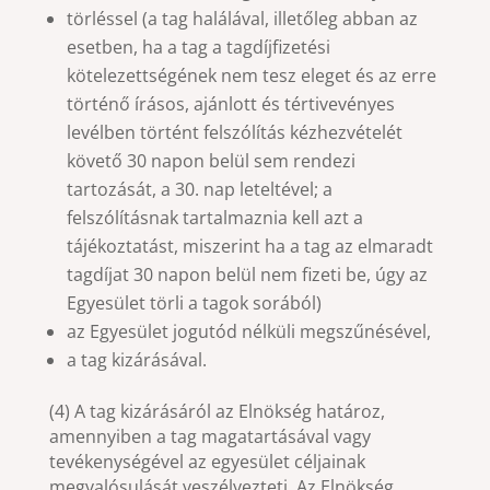
törléssel (a tag halálával, illetőleg abban az
esetben, ha a tag a tagdíjfizetési
kötelezettségének nem tesz eleget és az erre
történő írásos, ajánlott és tértivevényes
levélben történt felszólítás kézhezvételét
követő 30 napon belül sem rendezi
tartozását, a 30. nap leteltével; a
felszólításnak tartalmaznia kell azt a
tájékoztatást, miszerint ha a tag az elmaradt
tagdíjat 30 napon belül nem fizeti be, úgy az
Egyesület törli a tagok sorából)
az Egyesület jogutód nélküli megszűnésével,
a tag kizárásával.
(4) A tag kizárásáról az Elnökség határoz,
amennyiben a tag magatartásával vagy
tevékenységével az egyesület céljainak
megvalósulását veszélyezteti. Az Elnökség