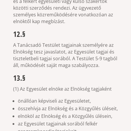
és a felkért egyesületi vagy külső szakértők
közötti szerződés rendezi. Az ügyvezető
személyes közreműködésére vonatkozóan az
elnöktől kap megbízást.
12.§
A Tanácsadó Testület tagjainak személyére az
Elnökség tesz javaslatot, az Egyesület tagjai és
tiszteletbeli tagjai sorából. A Testület 5-9 tagból
áll, működését saját maga szabályozza.
13.§
(1) Az Egyesület elnöke az Elnökség tagjaként
önállóan képviseli az Egyesületet,
összehívja az Elnökség és a Közgyűlés üléseit,
elnököl az Elnökség és a Közgyűlés ülésein,
az Egyesület tagjainak sorából felkér