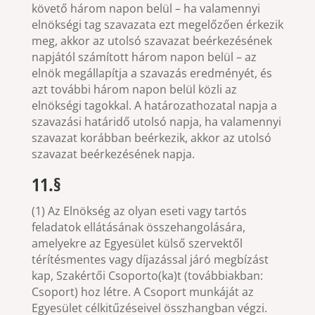
követő három napon belül – ha valamennyi
elnökségi tag szavazata ezt megelőzően érkezik
meg, akkor az utolsó szavazat beérkezésének
napjától számított három napon belül – az
elnök megállapítja a szavazás eredményét, és
azt további három napon belül közli az
elnökségi tagokkal. A határozathozatal napja a
szavazási határidő utolsó napja, ha valamennyi
szavazat korábban beérkezik, akkor az utolsó
szavazat beérkezésének napja.
11.§
(1) Az Elnökség az olyan eseti vagy tartós
feladatok ellátásának összehangolására,
amelyekre az Egyesület külső szervektől
térítésmentes vagy díjazással járó megbízást
kap, Szakértői Csoporto(ka)t (továbbiakban:
Csoport) hoz létre. A Csoport munkáját az
Egyesület célkitűzéseivel összhangban végzi.