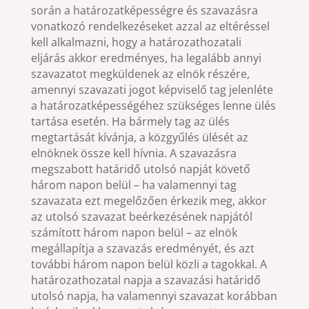
során a határozatképességre és szavazásra
vonatkozó rendelkezéseket azzal az eltéréssel
kell alkalmazni, hogy a határozathozatali
eljárás akkor eredményes, ha legalább annyi
szavazatot megküldenek az elnök részére,
amennyi szavazati jogot képviselő tag jelenléte
a határozatképességéhez szükséges lenne ülés
tartása esetén. Ha bármely tag az ülés
megtartását kívánja, a közgyűlés ülését az
elnöknek össze kell hívnia. A szavazásra
megszabott határidő utolsó napját követő
három napon belül – ha valamennyi tag
szavazata ezt megelőzően érkezik meg, akkor
az utolsó szavazat beérkezésének napjától
számított három napon belül – az elnök
megállapítja a szavazás eredményét, és azt
további három napon belül közli a tagokkal. A
határozathozatal napja a szavazási határidő
utolsó napja, ha valamennyi szavazat korábban