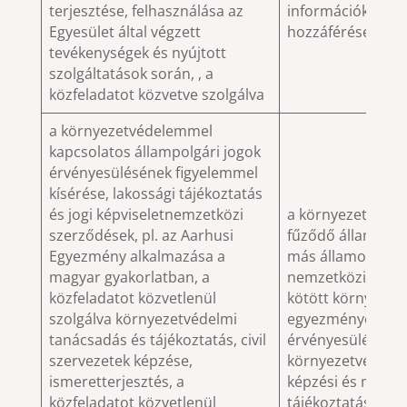
terjesztése, felhasználása az
információkhoz v
Egyesület által végzett
hozzáférésének b
tevékenységek és nyújtott
szolgáltatások során, , a
közfeladatot közvetve szolgálva
a környezetvédelemmel
kapcsolatos állampolgári jogok
érvényesülésének figyelemmel
kísérése, lakossági tájékoztatás
és jogi képviseletnemzetközi
a környezet véd
szerződések, pl. az Aarhusi
fűződő állampolgá
Egyezmény alkalmazása a
más államokkal v
magyar gyakorlatban, a
nemzetközi szerv
közfeladatot közvetlenül
kötött környezet
szolgálva környezetvédelmi
egyezmények, sz
tanácsadás és tájékoztatás, civil
érvényesülése a
szervezetek képzése,
környezetvédelem
ismeretterjesztés, a
képzési és művel
közfeladatot közvetlenül
tájékoztatási fel