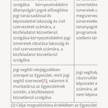
szolgálva környezetvédelmi
ismertetése a kö
állampolgári jogok elősegítése
ismeretek oktatá
jogi tanácsadással és
megszervezése é
képviselettel lakosság és civil
ismeretekkel kap
szervezetek számára, a
tananyagok, okta
közfeladatot közvetlenül
programok előké
szolgálva környezetvédelmi jogi
szellemi támogat
ismeretek oktatása lakosság és
civil szervezetek számára, a
közfeladatot közvetlenül
szolgálva
jogi segítői névjegyzékben
jogi segítség nyúj
szerepel az Egyesület, mint jogi
rászorulóknak, ill
segítő szervezet
[1]
, valamint 4
képviselet ellátás
munkatársa az Egyesületnek
számára, akik enn
szintén, a közfeladatot
nem képesek fed
közvetlenül szolgálva
(2) Céljai megvalósítása érdekében az Egyesület