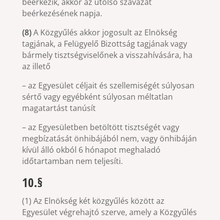
beérkezik, akkor az utolsó szavazat
beérkezésének napja.
(8)
A Közgyűlés akkor jogosult az Elnökség
tagjának, a Felügyelő Bizottság tagjának vagy
bármely tisztségviselőnek a visszahívására, ha
az illető
– az Egyesület céljait és szellemiségét súlyosan
sértő vagy egyébként súlyosan méltatlan
magatartást tanúsít
– az Egyesületben betöltött tisztségét vagy
megbízatását önhibájából nem, vagy önhibáján
kívül álló okból 6 hónapot meghaladó
időtartamban nem teljesíti.
10.§
(1) Az Elnökség két közgyűlés között az
Egyesület végrehajtó szerve, amely a Közgyűlés