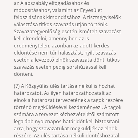
az Alapszabály elfogadásához és
módosításához, valamint az Egyesület
feloszlásának kimondásához. A tisztségviselők
választása titkos szavazás útján történik.
Szavazategyenlőség esetén ismételt szavazást
kell elrendelni, amennyiben az is
eredménytelen, azonban az adott kérdés
eldöntése nem tűr halasztást, nyílt szavazás
esetén a levezető elnök szavazata dönt, titkos
szavazás esetén pedig sorshúzással kell
dönteni.
(7) A Közgyűlés ülés tartása nélkül is hozhat
határozatot. Az ilyen határozathozatalt az
elnök a határozat tervezetének a tagok részére
történő megküldésével kezdeményezi. A tagok
számára a tervezet kézhezvételétől számított
legalább nyolcnapos határidőt kell biztosítani
arra, hogy szavazatukat megküldjék az elnök
részére. Az ülés tartása nélküli döntéshozatal