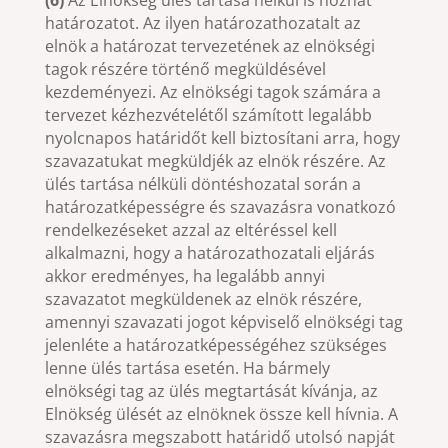
határozatot. Az ilyen határozathozatalt az
elnök a határozat tervezetének az elnökségi
tagok részére történő megküldésével
kezdeményezi. Az elnökségi tagok számára a
tervezet kézhezvételétől számított legalább
nyolcnapos határidőt kell biztosítani arra, hogy
szavazatukat megküldjék az elnök részére. Az
ülés tartása nélküli döntéshozatal során a
határozatképességre és szavazásra vonatkozó
rendelkezéseket azzal az eltéréssel kell
alkalmazni, hogy a határozathozatali eljárás
akkor eredményes, ha legalább annyi
szavazatot megküldenek az elnök részére,
amennyi szavazati jogot képviselő elnökségi tag
jelenléte a határozatképességéhez szükséges
lenne ülés tartása esetén. Ha bármely
elnökségi tag az ülés megtartását kívánja, az
Elnökség ülését az elnöknek össze kell hívnia. A
szavazásra megszabott határidő utolsó napját