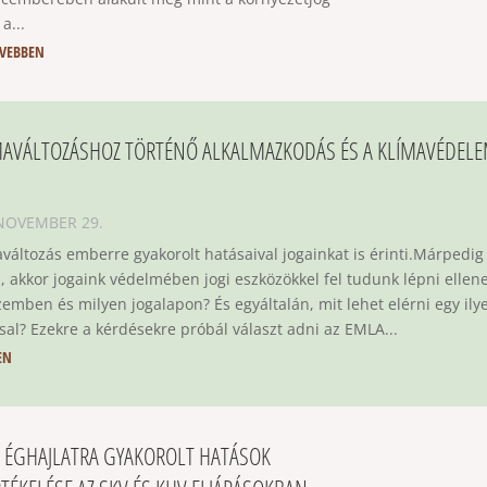
 a...
VEBBEN
MAVÁLTOZÁSHOZ TÖRTÉNŐ ALKALMAZKODÁS ÉS A KLÍMAVÉDEL
 NOVEMBER 29.
aváltozás emberre gyakorolt hatásaival jogainkat is érinti.Márpedig
n, akkor jogaink védelmében jogi eszközökkel fel tudunk lépni ellen
szemben és milyen jogalapon? És egyáltalán, mit lehet elérni egy ily
ssal? Ezekre a kérdésekre próbál választ adni az EMLA...
EN
Z ÉGHAJLATRA GYAKOROLT HATÁSOK