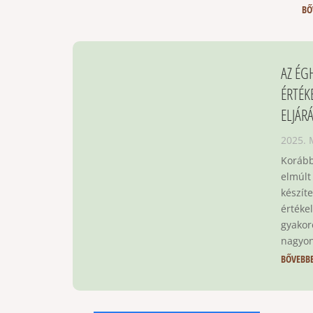
BŐ
AZ ÉG
ÉRTÉK
ELJÁR
2025. 
Korábbi
elmúlt
készít
értéke
gyakor
nagyon
BŐVEBB