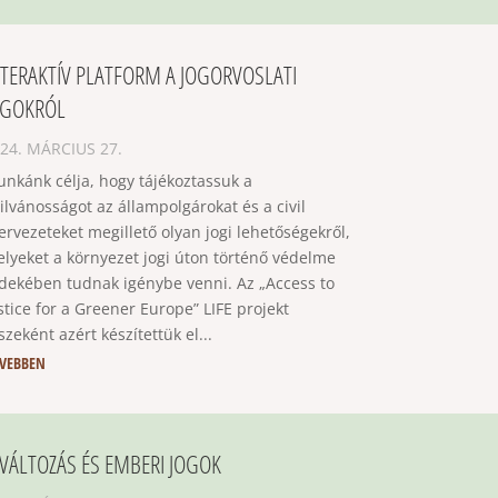
NTERAKTÍV PLATFORM A JOGORVOSLATI
OGOKRÓL
24. MÁRCIUS 27.
nkánk célja, hogy tájékoztassuk a
ilvánosságot az állampolgárokat és a civil
ervezeteket megillető olyan jogi lehetőségekről,
lyeket a környezet jogi úton történő védelme
dekében tudnak igénybe venni. Az „Access to
stice for a Greener Europe” LIFE projekt
szeként azért készítettük el...
VEBBEN
VÁLTOZÁS ÉS EMBERI JOGOK