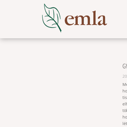
G
20
Me
ho
ti
el
tö
ho
lé