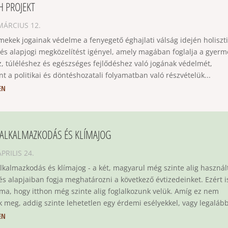
H PROJEKT
MÁRCIUS 12.
mekek jogainak védelme a fenyegető éghajlati válság idején holiszti
 és alapjogi megközelítést igényel, amely magában foglalja a gyer
z, túléléshez és egészséges fejlődéshez való jogának védelmét,
t a politikai és döntéshozatali folyamatban való részvételük...
EN
ALKALMAZKODÁS ÉS KLÍMAJOG
ÁPRILIS 24.
lkalmazkodás és klímajog - a két, magyarul még szinte alig használ
zés alapjaiban fogja meghatározni a következő évtizedeinket. Ezért i
ma, hogy itthon még szinte alig foglalkozunk velük. Amíg ez nem
ik meg, addig szinte lehetetlen egy érdemi esélyekkel, vagy legalább
EN