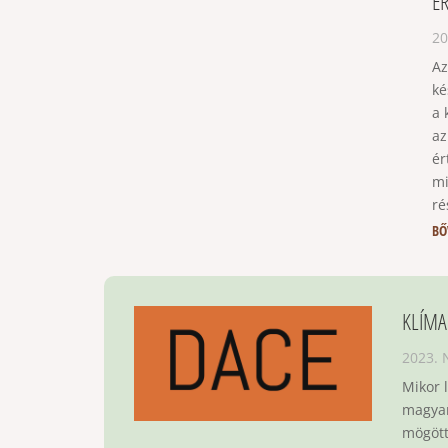
É
20
Az
ké
a 
az
ér
mi
ré
BŐ
KLÍMA
2023.
Mikor 
magyar
mögött