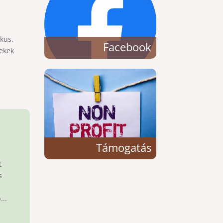
kus,
Facebook
mekek
Támogatás
t
s
...