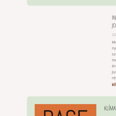
I
J
20
Mu
ny
sz
me
ér
Ju
ré
BŐ
KLÍMA