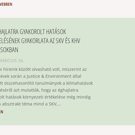
VEBBEN
HAJLATRA GYAKOROLT HATÁSOK
ELÉSÉNEK GYAKORLATA AZ SKV ÉS KHV
ÁSOKBAN
MÁRCIUS 26.
 híreink között olvasható volt, miszerint az
 évek során a Justice & Environment által
ett összehasonlító tanulmányok a klímahatások
léséről azt mutatták, hogy az éghajlatra
olt hatások környezeti értékelése még mindig
 absztrakt téma mind a SKV,...
EN