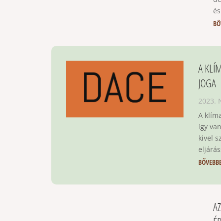
és
BŐ
A KLÍ
JOGA
2023.
A klím
így va
kivel 
eljárá
BŐVEBB
A