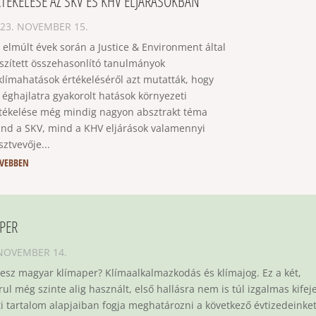
RTÉKELÉSE AZ SKV ÉS KHV ELJÁRÁSOKBAN
23. NOVEMBER 15.
 elmúlt évek során a Justice & Environment által
szített összehasonlító tanulmányok
klímahatások értékeléséről azt mutatták, hogy
 éghajlatra gyakorolt hatások környezeti
tékelése még mindig nagyon absztrakt téma
nd a SKV, mind a KHV eljárások valamennyi
sztvevője...
VEBBEN
PER
 NOVEMBER 14.
lesz magyar klímaper? Klímaalkalmazkodás és klímajog. Ez a két,
ul még szinte alig használt, első hallásra nem is túl izgalmas kifej
i tartalom alapjaiban fogja meghatározni a következő évtizedeinket