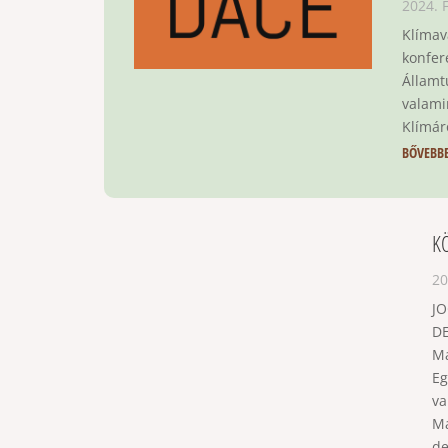
2024. 
Klímav
konfer
Államt
valami
Klímáró
BŐVEBB
K
20
JO
DE
Ma
Eg
va
Ma
de