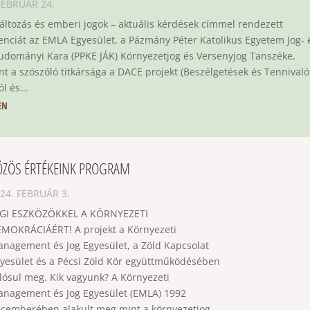
FEBRUÁR 24.
áltozás és emberi jogok – aktuális kérdések címmel rendezett
enciát az EMLA Egyesület, a Pázmány Péter Katolikus Egyetem Jog- 
udományi Kara (PPKE JÁK) Környezetjog és Versenyjog Tanszéke,
nt a szószóló titkársága a DACE projekt (Beszélgetések és Tennivaló
l és...
EN
ÖZÖS ÉRTÉKEINK PROGRAM
24. FEBRUÁR 3.
GI ESZKÖZÖKKEL A KÖRNYEZETI
MOKRÁCIÁÉRT! A projekt a Környezeti
nagement és Jog Egyesület, a Zöld Kapcsolat
yesület és a Pécsi Zöld Kör együttműködésében
lósul meg. Kik vagyunk? A Környezeti
nagement és Jog Egyesület (EMLA) 1992
cemberében alakult meg mint a környezetjog