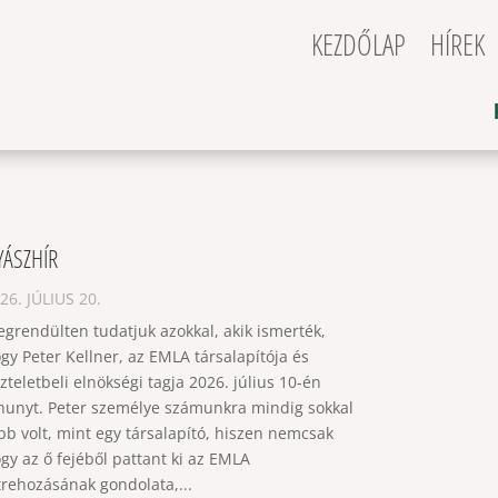
KEZDŐLAP
HÍREK
YÁSZHÍR
26. JÚLIUS 20.
grendülten tudatjuk azokkal, akik ismerték,
gy Peter Kellner, az EMLA társalapítója és
szteletbeli elnökségi tagja 2026. július 10-én
hunyt. Peter személye számunkra mindig sokkal
bb volt, mint egy társalapító, hiszen nemcsak
gy az ő fejéből pattant ki az EMLA
trehozásának gondolata,...