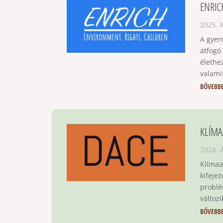
ENRIC
2025. 
A gyer
átfogó
élethe
valamin
BŐVEBB
KLÍMA
2024. 
Klímaa
kifeje
problé
változ
BŐVEBB