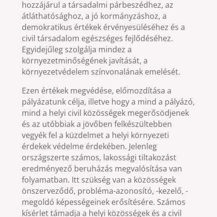
hozzájárul a társadalmi párbeszédhez, az
átláthatósághoz, a jó kormányzáshoz, a
demokratikus értékek érvényesüléséhez és a
civil társadalom egészséges fejlődéséhez.
Egyidejűleg szolgálja mindez a
környezetminőségének javítását, a
környezetvédelem színvonalának emelését.
Ezen értékek megvédése, előmozdítása a
pályázatunk célja, illetve hogy a mind a pályázó,
mind a helyi civil közösségek megerősödjenek
és az utóbbiak a jövőben felkészültebben
vegyék fel a küzdelmet a helyi környezeti
érdekek védelme érdekében. Jelenleg
országszerte számos, lakossági tiltakozást
eredményező beruházás megvalósítása van
folyamatban. Itt szükség van a közösségek
önszerveződő, probléma-azonosító, -kezelő, -
megoldó képességeinek erősítésére. Számos
kísérlet támadja a helyi közösségek és a civil