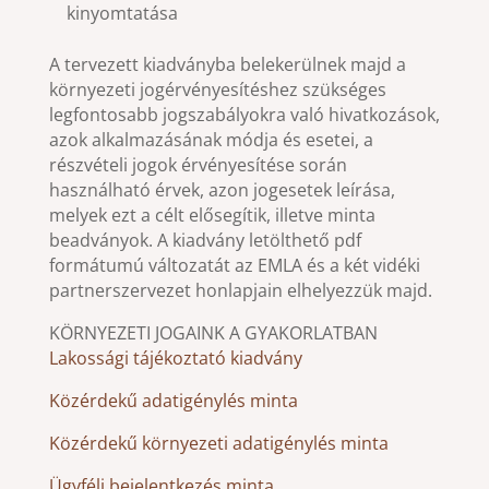
kinyomtatása
A tervezett kiadványba belekerülnek majd a
környezeti jogérvényesítéshez szükséges
legfontosabb jogszabályokra való hivatkozások,
azok alkalmazásának módja és esetei, a
részvételi jogok érvényesítése során
használható érvek, azon jogesetek leírása,
melyek ezt a célt elősegítik, illetve minta
beadványok. A kiadvány letölthető pdf
formátumú változatát az EMLA és a két vidéki
partnerszervezet honlapjain elhelyezzük majd.
KÖRNYEZETI JOGAINK A GYAKORLATBAN
Lakossági tájékoztató kiadvány
Közérdekű adatigénylés minta
Közérdekű környezeti adatigénylés minta
Ügyféli bejelentkezés minta