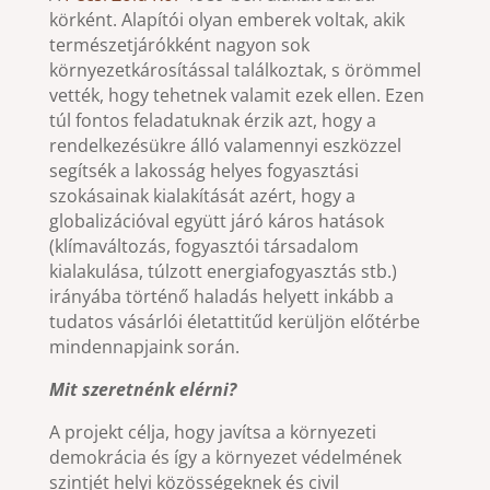
körként. Alapítói olyan emberek voltak, akik
természetjárókként nagyon sok
környezetkárosítással találkoztak, s örömmel
vették, hogy tehetnek valamit ezek ellen. Ezen
túl fontos feladatuknak érzik azt, hogy a
rendelkezésükre álló valamennyi eszközzel
segítsék a lakosság helyes fogyasztási
szokásainak kialakítását azért, hogy a
globalizációval együtt járó káros hatások
(klímaváltozás, fogyasztói társadalom
kialakulása, túlzott energiafogyasztás stb.)
irányába történő haladás helyett inkább a
tudatos vásárlói életattitűd kerüljön előtérbe
mindennapjaink során.
Mit szeretnénk elérni?
A projekt célja, hogy javítsa a környezeti
demokrácia és így a környezet védelmének
szintjét helyi közösségeknek és civil