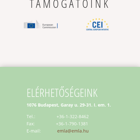
TÁMOGATÓINK
ELÉRHETŐSÉGEINK
1076 Budapest, Garay u. 29-31. I. em. 1.
Tel.: +36-1-322-8462
Fax: +36-1-790-1381
E-mail:
emla@emla.hu