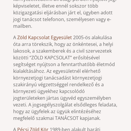
képviseletet, illetve ennél sokszor több
közigazgatási eljárásban járt el, ügyben adott
jogi tanácsot telefonon, személyesen vagy e-
mailben.
A
Zöld Kapcsolat Egyesület
2005-ös alakulása
óta arra törekszik, hogy az önkéntesei, a helyi
lakosok, a szakemberek és a civil szervezetek
közötti “ZÖLD KAPCSOLAT” erősítésével
segítséget nyújtson a fenntarthatóbb életmód
kialakításához. Az egyesületnél elérhető
környezetjogi tanácsadást környezetjogi
szakirányú végzettséggel rendelkező és a
környezeti ügyekhez kapcsolódó
jogterületeken jártas ügyvéd egyszemélyben
vezeti. A jogsegélyszolgálat elsődleges feladata,
hogy az ügyfelek az ügyük elintézéséhez
megfelelő szakmai TANÁCSOT kapjanak.
A
Pécsi Zöld Kör
1989-ben alakult baráti