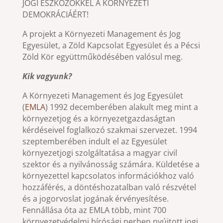
JOGI ESZKÖZÖKKEL A KÖRNYEZETI
DEMOKRÁCIÁÉRT!
A projekt a Környezeti Management és Jog
Egyesület, a Zöld Kapcsolat Egyesület és a Pécsi
Zöld Kör együttműködésében valósul meg.
Kik vagyunk?
A Környezeti Management és Jog Egyesület
(
EMLA
) 1992 decemberében alakult meg mint a
környezetjog és a környezetgazdaságtan
kérdéseivel foglalkozó szakmai szervezet. 1994
szeptemberében indult el az Egyesület
környezetjogi szolgáltatása a magyar civil
szektor és a nyilvánosság számára. Küldetése a
környezettel kapcsolatos információkhoz való
hozzáférés, a döntéshozatalban való részvétel
és a jogorvoslat jogának érvényesítése.
Fennállása óta az EMLA több, mint 700
környezetvédelmi bírósági perben nyújtott jogi