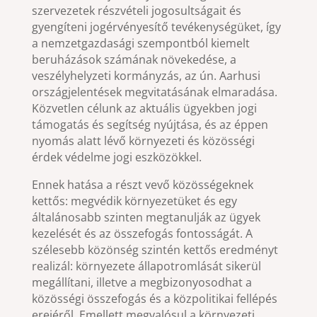
szervezetek részvételi jogosultságait és
gyengíteni jogérvényesítő tevékenységüket, így
a nemzetgazdasági szempontból kiemelt
beruházások számának növekedése, a
veszélyhelyzeti kormányzás, az ún. Aarhusi
országjelentések megvitatásának elmaradása.
Közvetlen célunk az aktuális ügyekben jogi
támogatás és segítség nyújtása, és az éppen
nyomás alatt lévő környezeti és közösségi
érdek védelme jogi eszközökkel.
Ennek hatása a részt vevő közösségeknek
kettős: megvédik környezetüket és egy
általánosabb szinten megtanulják az ügyek
kezelését és az összefogás fontosságát. A
szélesebb közönség szintén kettős eredményt
realizál: környezete állapotromlását sikerül
megállítani, illetve a megbizonyosodhat a
közösségi összefogás és a közpolitikai fellépés
erejéről. Emellett megvalósul a környezeti