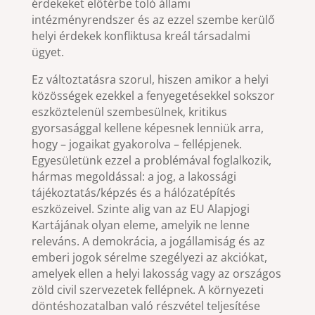
érdekeket előtérbe toló állami
intézményrendszer és az ezzel szembe kerülő
helyi érdekek konfliktusa kreál társadalmi
ügyet.
Ez változtatásra szorul, hiszen amikor a helyi
közösségek ezekkel a fenyegetésekkel sokszor
eszköztelenül szembesülnek, kritikus
gyorsasággal kellene képesnek lenniük arra,
hogy – jogaikat gyakorolva – fellépjenek.
Egyesületünk ezzel a problémával foglalkozik,
hármas megoldással: a jog, a lakossági
tájékoztatás/képzés és a hálózatépítés
eszközeivel. Szinte alig van az EU Alapjogi
Kartájának olyan eleme, amelyik ne lenne
releváns. A demokrácia, a jogállamiság és az
emberi jogok sérelme szegélyezi az akciókat,
amelyek ellen a helyi lakosság vagy az országos
zöld civil szervezetek fellépnek. A környezeti
döntéshozatalban való részvétel teljesítése