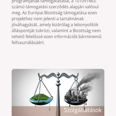
programjának támogatásával, a 101091463.
számú támogatási szerződés alapján valósul
meg. Az Európai Bizottság támogatása ezen
projekthez nem jelenti a tartalmának
jóváhagyását, amely kizárólag a lebonyolítók
álláspontját tükrözi, valamint a Bizottság nem
tehető felelőssé ezen információk bárminemű
felhasználásáért.
Szolgáltatások