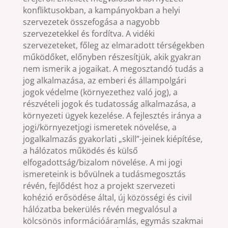
konfliktusokban, a kampányokban a helyi
szervezetek összefogása a nagyobb
szervezetekkel és fordítva. A vidéki
szervezeteket, főleg az elmaradott térségekben
működőket, előnyben részesítjük, akik gyakran
nem ismerik a jogaikat. A megosztandó tudás a
jog alkalmazása, az emberi és állampolgári
jogok védelme (környezethez való jog), a
részvételi jogok és tudatosság alkalmazása, a
környezeti ügyek kezelése. A fejlesztés iránya a
jogi/környezetjogi ismeretek növelése, a
jogalkalmazás gyakorlati „skill”-jeinek kiépítése,
a hálózatos működés és külső
elfogadottság/bizalom növelése. A mi jogi
ismereteink is bővülnek a tudásmegosztás
révén, fejlődést hoz a projekt szervezeti
kohézió erősödése által, új közösségi és civil
hálózatba bekerülés révén megvalósul a
kölcsönös információáramlás, egymás szakmai