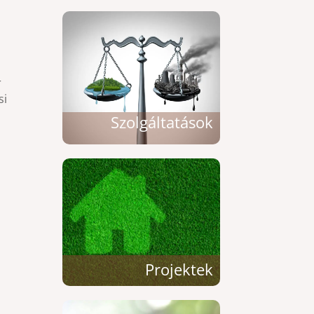
r
si
Szolgáltatások
Projektek