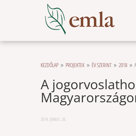
KEZDŐLAP
PROJEKTEK
ÉV SZERINT
2018
9
9
9
9
A jogorvoslatho
Magyarországo
2018. JÚNIUS. 20.