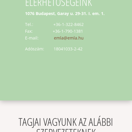
ELÉRHETŐSÉGEINK
1076 Budapest, Garay u. 29-31. I. em. 1.
Tel.: +36-1-322-8462
Fax: +36-1-790-1381
E-mail:
emla@emla.hu
Adószám: 18041033-2-42
TAGJAI VAGYUNK AZ ALÁBBI