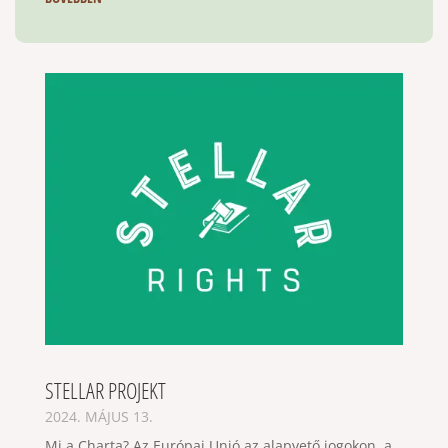
STELLAR PROJEKT
2024. MÁJUS 13.
Mi a Charta? Az Európai Unió az alapvető jogokon, a