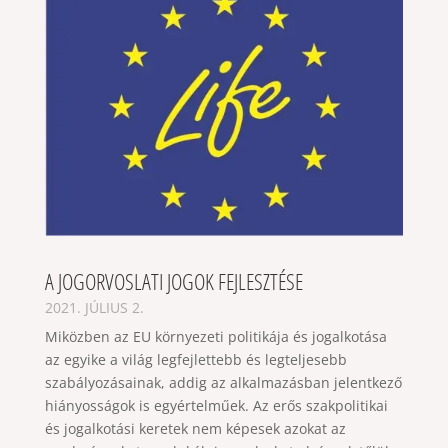
A JOGORVOSLATI JOGOK FEJLESZTÉSE
2021. JÚLIUS 2.
Miközben az EU környezeti politikája és jogalkotása
az egyike a világ legfejlettebb és legteljesebb
szabályozásainak, addig az alkalmazásban jelentkező
hiányosságok is egyértelműek. Az erős szakpolitikai
és jogalkotási keretek nem képesek azokat az