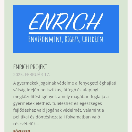
ENRICH PROJEKT
2025. FEBRUÁR 17.
A gyermekek jogainak védelme a fenyegető éghajlati
válság idején holisztikus, átfogó és alapjogi
megközelítést igényel, amely magában foglalja a
gyermekek élethez, túléléshez és egészséges
fejlődéshez való jogának védelmét, valamint a
politikai és döntéshozatali folyamatban való
részvételük...
BŐVEBBEN