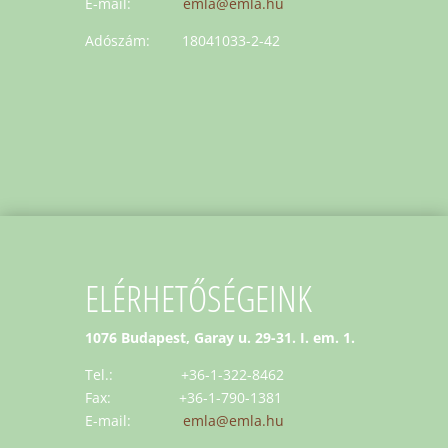
E-mail:
emla@emla.hu
Adószám: 18041033-2-42
ELÉRHETŐSÉGEINK
1076 Budapest, Garay u. 29-31. I. em. 1.
Tel.: +36-1-322-8462
Fax: +36-1-790-1381
E-mail:
emla@emla.hu