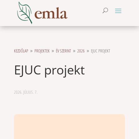
KEZDŐLAP
PROJEKTEK
ÉV SZERINT
2026
EJUC PROJEKT
9
9
9
9
EJUC projekt
2026. JÚLIUS. 7.