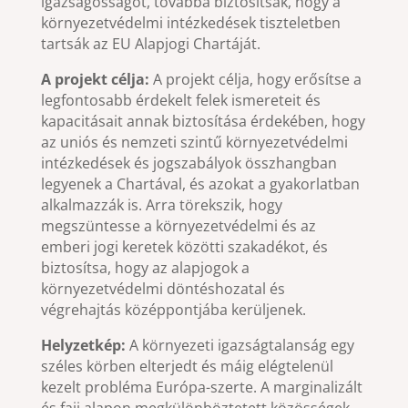
igazságosságot, továbbá biztosítsák, hogy a
környezetvédelmi intézkedések tiszteletben
tartsák az EU Alapjogi Chartáját.
A projekt célja:
A projekt célja, hogy erősítse a
legfontosabb érdekelt felek ismereteit és
kapacitásait annak biztosítása érdekében, hogy
az uniós és nemzeti szintű környezetvédelmi
intézkedések és jogszabályok összhangban
legyenek a Chartával, és azokat a gyakorlatban
alkalmazzák is. Arra törekszik, hogy
megszüntesse a környezetvédelmi és az
emberi jogi keretek közötti szakadékot, és
biztosítsa, hogy az alapjogok a
környezetvédelmi döntéshozatal és
végrehajtás középpontjába kerüljenek.
Helyzetkép:
A környezeti igazságtalanság egy
széles körben elterjedt és máig elégtelenül
kezelt probléma Európa-szerte. A marginalizált
és faji alapon megkülönböztetett közösségek