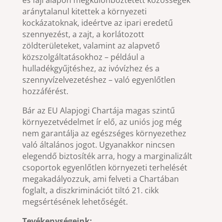
aránytalanul kitettek a környezeti
kockázatoknak, ideértve az ipari eredetű
szennyezést, a zajt, a korlátozott
zöldterületeket, valamint az alapvető
közszolgáltatásokhoz – például a
hulladékgyűjtéshez, az ivóvízhez és a
szennyvízelvezetéshez – való egyenlőtlen
hozzáférést.
Bár az EU Alapjogi Chartája magas szintű
környezetvédelmet ír elő, az uniós jog még
nem garantálja az egészséges környezethez
való általános jogot. Ugyanakkor nincsen
elegendő biztosíték arra, hogy a marginalizált
csoportok egyenlőtlen környezeti terhelését
megakadályozzuk, ami felveti a Chartában
foglalt, a diszkriminációt tiltó 21. cikk
megsértésének lehetőségét.
Tevékenységeink: