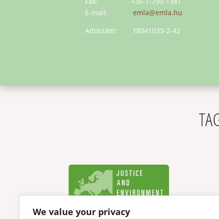
Fax: +36-1-790-1381
E-mail:
emla@emla.hu
Adószám: 18041033-2-42
TAG
We value your privacy