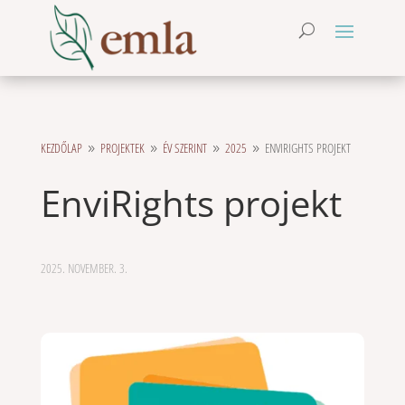
KEZDŐLAP
PROJEKTEK
ÉV SZERINT
2025
ENVIRIGHTS PROJEKT
9
9
9
9
EnviRights projekt
2025. NOVEMBER. 3.