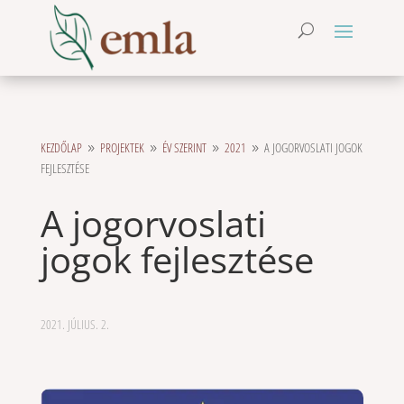
KEZDŐLAP
PROJEKTEK
ÉV SZERINT
2021
A JOGORVOSLATI JOGOK
9
9
9
9
FEJLESZTÉSE
A jogorvoslati
jogok fejlesztése
2021. JÚLIUS. 2.