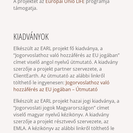
A projektet az
Európai Unió LIFE
programja
támogatja.
KIADVÁNYOK
Elkészült az EARL projekt fő kiadványa, a
“Jogorvoslathoz való hozzáférés az EU jogában”
címet viselő angol nyelvű útmutató. A kiadvány
szerzője a projekt partner szervezete, a
ClientEarth. Az útmutató az alábbi linkről
tölthető le ingyenesen:
Jogorvoslathoz való
hozzáférés az EU jogában – Útmutató
Elkészült az EARL projekt hazai jogi kiadványa, a
“Jogorvoslati jogok Magyarországon” címet
viselő magyar nyelvű kézikönyv. A kiadvány
szerzője a projekt résztvevő szervezete, az
EMLA. A kézikönyv az alábbi linkről tölthető le