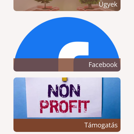
Ügyek
Facebook
Támogatás