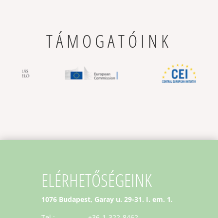
TÁMOGATÓINK
ELÉRHETŐSÉGEINK
1076 Budapest, Garay u. 29-31. I. em. 1.
Tel.: +36-1-322-8462