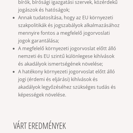
bírók, bírósági igazgatási szervek, közérdekű
jogászok és hatóságok;
Annak tudatosítása, hogy az EU környezeti
szakpolitikák és jogszabályok alkalmazásához
mennyire fontos a megfelelő jogorvoslati
jogok garantálása;
A megfelelő környezeti jogorvoslat előtt álló
nemzeti és EU szintű különlegese kihívások
és akadályok ismertségének növelése;
A hatékony környezeti jogorvoslat előtt álló
jogi (érdemi és eljárási) kihívások és
akadályok legyőzéséhez szükséges tudás és
képességek növelése.
VÁRT EREDMÉNYEK