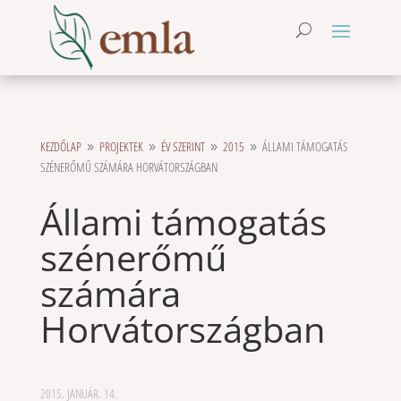
KEZDŐLAP
PROJEKTEK
ÉV SZERINT
2015
ÁLLAMI TÁMOGATÁS
9
9
9
9
SZÉNERŐMŰ SZÁMÁRA HORVÁTORSZÁGBAN
Állami támogatás
szénerőmű
számára
Horvátországban
2015. JANUÁR. 14.