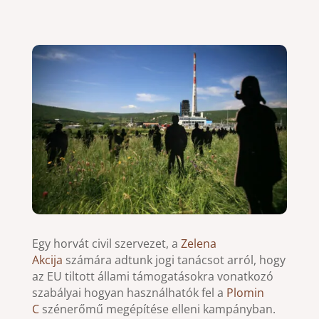
Egy horvát civil szervezet, a
Zelena
Akcija
számára adtunk jogi tanácsot arról, hogy
az EU tiltott állami támogatásokra vonatkozó
szabályai hogyan használhatók fel a
Plomin
C
szénerőmű megépítése elleni kampányban.