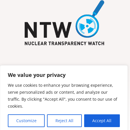
We value your privacy


We use cookies to enhance your browsing experience,
serve personalized ads or content, and analyze our
traffic. By clicking "Accept All", you consent to our use of
cookies.
Copyright (c) 2021 Környezeti Management és Jog
Customize
Reject All
Accept All
Egyesület