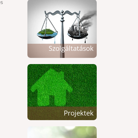
és
Szolgáltatások
Projektek