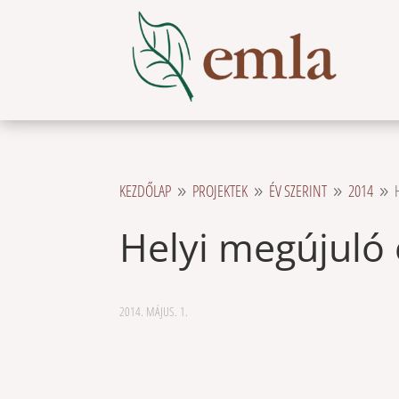
KEZDŐLAP
PROJEKTEK
ÉV SZERINT
2014
9
9
9
9
Helyi megújuló
2014. MÁJUS. 1.