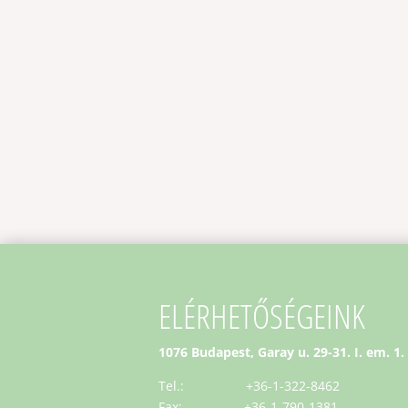
ELÉRHETŐSÉGEINK
1076 Budapest, Garay u. 29-31. I. em. 1.
Tel.: +36-1-322-8462
Fax: +36-1-790-1381