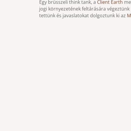
Egy brüsszeli think tank, a
Client Earth
meg
jogi környezetének feltárására végeztün
tettünk és javaslatokat dolgoztunk ki az
M