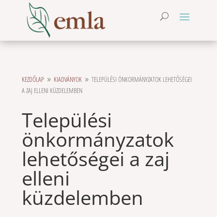
KEZDŐLAP
KIADVÁNYOK
TELEPÜLÉSI ÖNKORMÁNYZATOK LEHETŐSÉGEI
9
9
A ZAJ ELLENI KÜZDELEMBEN
Települési
önkormányzatok
lehetőségei a zaj
elleni
küzdelemben