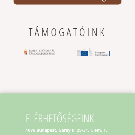
TÁMOGATÓINK
ELÉRHETŐSÉGEINK
1076 Budapest, Garay u. 29-31. I. em. 1.