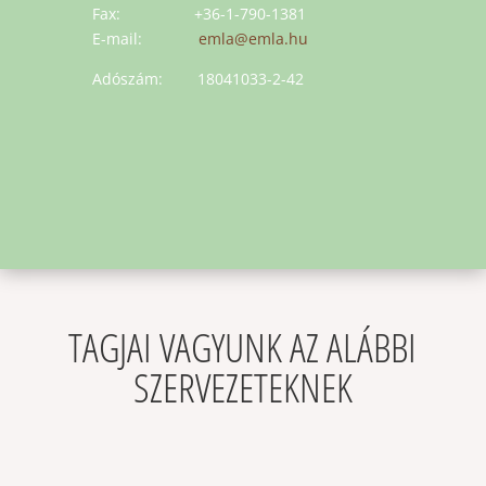
Fax: +36-1-790-1381
E-mail:
emla@emla.hu
Adószám: 18041033-2-42
TAGJAI VAGYUNK AZ ALÁBBI
SZERVEZETEKNEK