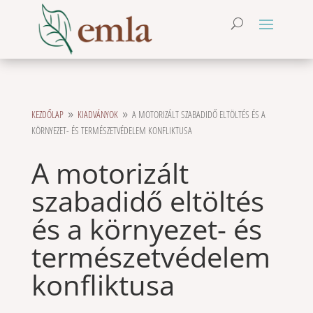
KEZDŐLAP
KIADVÁNYOK
A MOTORIZÁLT SZABADIDŐ ELTÖLTÉS ÉS A
9
9
KÖRNYEZET- ÉS TERMÉSZETVÉDELEM KONFLIKTUSA
A motorizált
szabadidő eltöltés
és a környezet- és
természetvédelem
konfliktusa