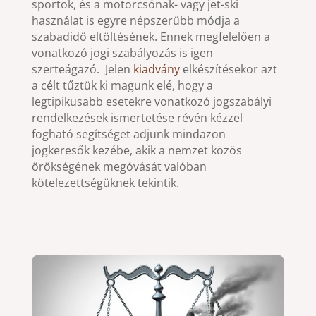
sportok, és a motorcsónak- vagy jet-ski
használat is egyre népszerűbb módja a
szabadidő eltöltésének. Ennek megfelelően a
vonatkozó jogi szabályozás is igen
szerteágazó. Jelen
kiadvány
elkészítésekor azt
a célt tűztük ki magunk elé, hogy a
legtipikusabb esetekre vonatkozó jogszabályi
rendelkezések ismertetése révén kézzel
fogható segítséget adjunk mindazon
jogkeresők kezébe, akik a nemzet közös
örökségének megóvását valóban
kötelezettségüknek tekintik.