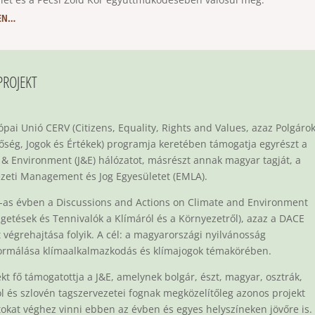
EN…
PROJEKT
ópai Unió CERV (Citizens, Equality, Rights and Values, azaz Polgárok
őség, Jogok és Értékek) programja keretében támogatja egyrészt a
e & Environment (J&E) hálózatot, másrészt annak magyar tagját, a
zeti Management és Jog Egyesületet (EMLA).
-as évben a Discussions and Actions on Climate and Environment
lgetések és Tennivalók a Klímáról és a Környezetről), azaz a DACE
t végrehajtása folyik. A cél: a magyarországi nyilvánosság
ormálása klímaalkalmazkodás és klímajogok témakörében.
ekt fő támogatottja a J&E, amelynek bolgár, észt, magyar, osztrák,
l és szlovén tagszervezetei fognak megközelítőleg azonos projekt
tokat véghez vinni ebben az évben és egyes helyszíneken jövőre is.