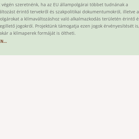
t végén szeretnénk, ha az EU állampolgárai többet tudnának a
áltozást érintő tervekről és szakpolitikai dokumentumokról, illetve 
olgárokat a klímaváltozáshoz való alkalmazkodás területén érintő é
egillető jogokról. Projektünk támogatja ezen jogok érvényesítését is
akár a klímaperek formáját is öltheti.
EN…