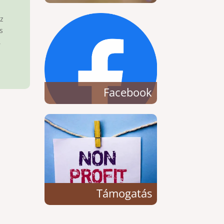
az
s
,
Facebook
Támogatás