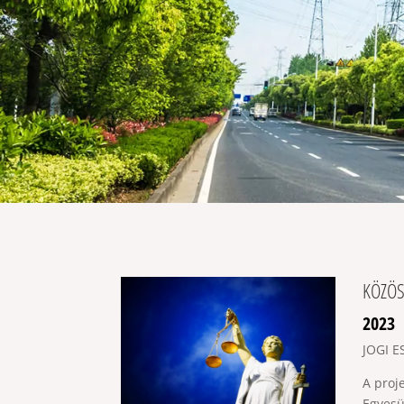
KÖZÖS
2023
JOGI 
A proj
Egyesü