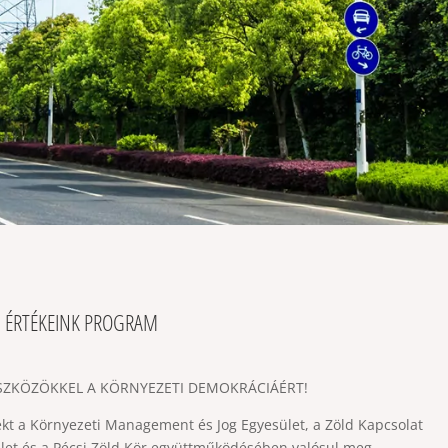
 ÉRTÉKEINK PROGRAM
ESZKÖZÖKKEL A KÖRNYEZETI DEMOKRÁCIÁÉRT!
ekt a Környezeti Management és Jog Egyesület, a Zöld Kapcsolat
let és a Pécsi Zöld Kör együttműködésében valósul meg.