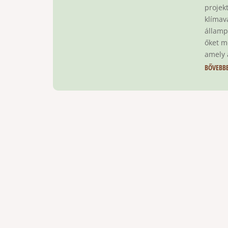
projek
klímav
államp
őket m
amely 
BŐVEBB