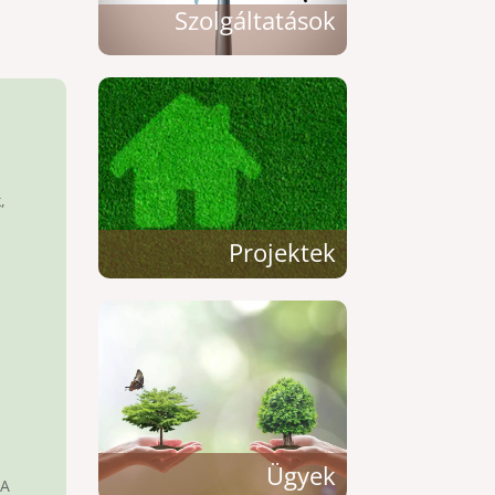
Szolgáltatások
,
Projektek
Ügyek
 A