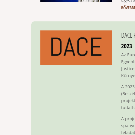
BŐVEBB
DACE 
2023
Az Eur
Egyenl
Justic
Környe
A 2023
(Beszé
projek
tudatf
A proj
spanyo
felada